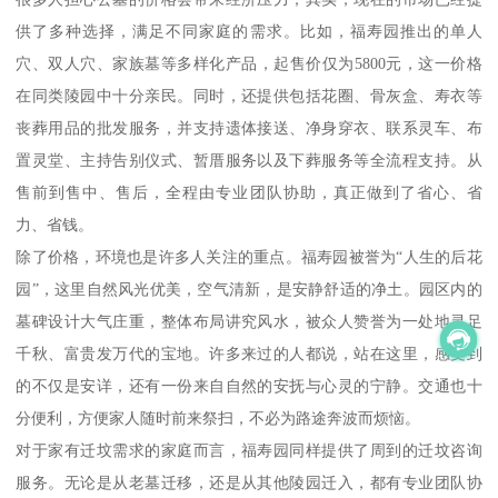
供了多种选择，满足不同家庭的需求。比如，福寿园推出的单人
穴、双人穴、家族墓等多样化产品，起售价仅为5800元，这一价格
在同类陵园中十分亲民。同时，还提供包括花圈、骨灰盒、寿衣等
丧葬用品的批发服务，并支持遗体接送、净身穿衣、联系灵车、布
置灵堂、主持告别仪式、暂厝服务以及下葬服务等全流程支持。从
售前到售中、售后，全程由专业团队协助，真正做到了省心、省
力、省钱。
除了价格，环境也是许多人关注的重点。福寿园被誉为“人生的后花
园”，这里自然风光优美，空气清新，是安静舒适的净土。园区内的
墓碑设计大气庄重，整体布局讲究风水，被众人赞誉为一处地灵足
千秋、富贵发万代的宝地。许多来过的人都说，站在这里，感受到
的不仅是安详，还有一份来自自然的安抚与心灵的宁静。交通也十
分便利，方便家人随时前来祭扫，不必为路途奔波而烦恼。
对于家有迁坟需求的家庭而言，福寿园同样提供了周到的迁坟咨询
服务。无论是从老墓迁移，还是从其他陵园迁入，都有专业团队协