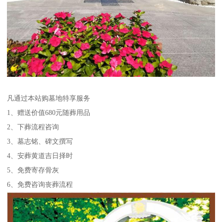
凡通过本站购墓地特享服务
1、赠送价值680元随葬用品
2、下葬流程咨询
3、墓志铭、碑文撰写
4、安葬黄道吉日择时
5、免费寄存骨灰
6、免费咨询丧葬流程