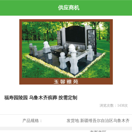
供应商机
福寿园陵园 乌鲁木齐殡葬 按需定制
浏览次数：
1438
次
产品规格：
发货地:
新疆维吾尔自治区乌鲁木齐