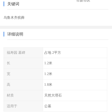
市新市区
关键词
乌鲁木齐殡葬
详细说明
福寿园 墓碑
占地 2平方
长
1.2米
宽
1.2米
高
1.8米
材质
天然大理石
适用于
公墓