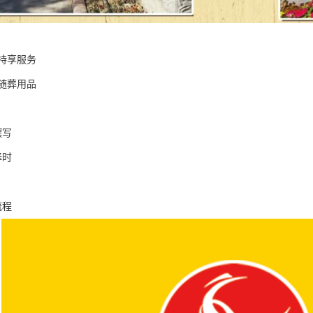
特享服务
元随葬用品
撰写
择时
流程