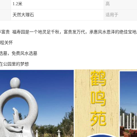
1.2米
高
天然大理石
适用于
华富贵 福寿园是一个地灵足千秋，富贵发万代，承惠风水恩泽的绝佳宝地
全程关怀
选墓，免费风水选墓
在公园里的梦想