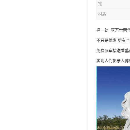
宽
材质
择一处 享万世荣
不只是优惠 更有
免费派车接送看墓
实现人们把亲人葬