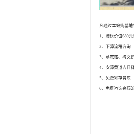
凡通过本站购墓地
1、赠送价值680
2、下葬流程咨询
3、墓志铭、碑文
4、安葬黄道吉日
5、免费寄存骨灰
6、免费咨询丧葬