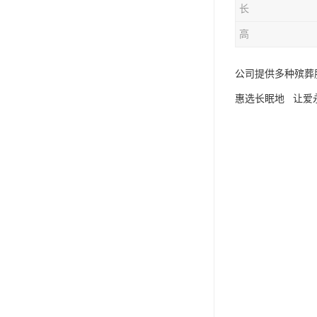
长
高
公司提供多种殡葬
惠选长眠地 让爱