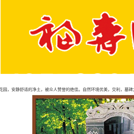
花园，安静舒适的净土，被众人赞誉的绝佳。自然环境优美，交利，墓碑大