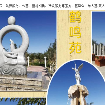
园：殡葬服务、公墓、墓地销售、迁坟服务等服务，墓型全：单人墓/双人