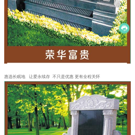
惠选长眠地 让爱永续存 不只是优惠 更有全程关怀