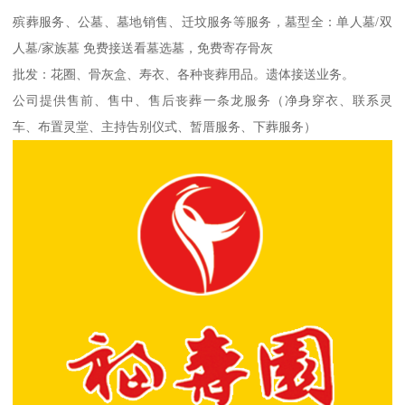
殡葬服务、公墓、墓地销售、迁坟服务等服务，墓型全：单人墓/双
人墓/家族墓 免费接送看墓选墓，免费寄存骨灰
批发：花圈、骨灰盒、寿衣、各种丧葬用品。遗体接送业务。
公司提供售前、售中、售后丧葬一条龙服务（净身穿衣、联系灵
车、布置灵堂、主持告别仪式、暂厝服务、下葬服务）