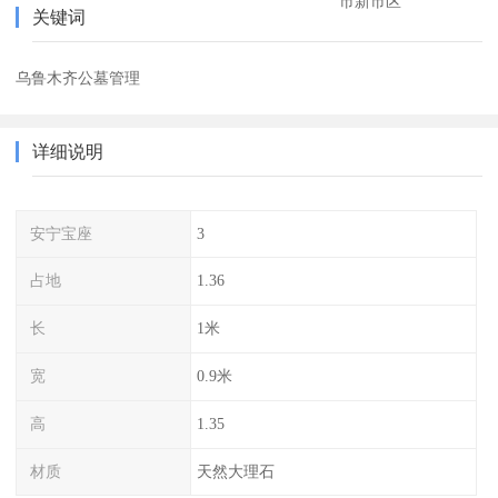
市新市区
关键词
乌鲁木齐公墓管理
详细说明
安宁宝座
3
占地
1.36
长
1米
宽
0.9米
高
1.35
材质
天然大理石