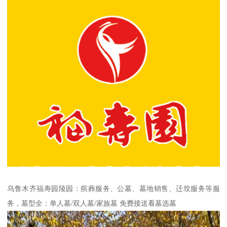
乌鲁木齐福寿园陵园：殡葬服务、公墓、墓地销售、迁坟服务等服
务，墓型全：单人墓/双人墓/家族墓 免费接送看墓选墓