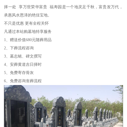
择一处 享万世荣华富贵 福寿园是一个地灵足千秋，富贵发万代，
承惠风水恩泽的绝佳宝地。
不只是优惠 更有全程关怀
凡通过本站购墓地特享服务
1、赠送价值680元随葬用品
2、下葬流程咨询
3、墓志铭、碑文撰写
4、安葬黄道吉日择时
5、免费寄存骨灰
6、免费咨询丧葬流程