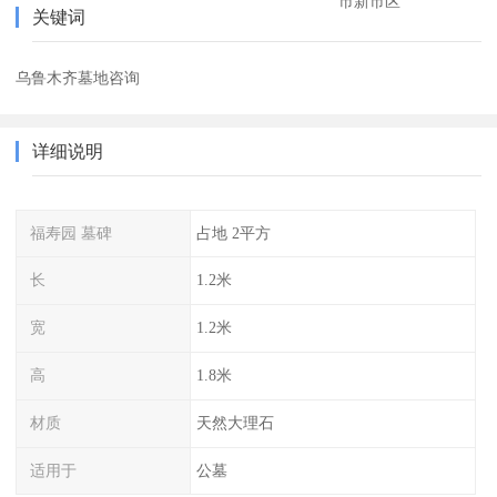
市新市区
关键词
乌鲁木齐墓地咨询
详细说明
福寿园 墓碑
占地 2平方
长
1.2米
宽
1.2米
高
1.8米
材质
天然大理石
适用于
公墓