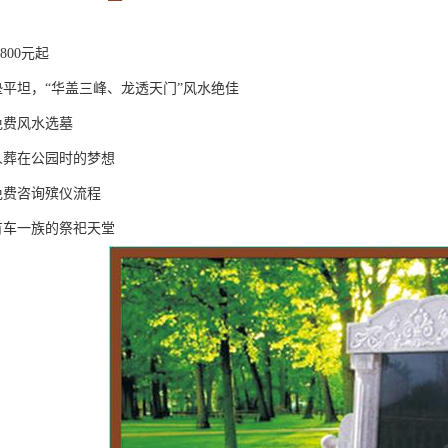
800元起
垫平坦，“华盖三峰、龙透天门”风水绝佳
免费风水选墓
人葬在公园时的梦想
免费咨询殡仪流程
有车一族的祭祀天堂