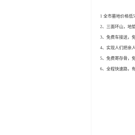
1 全市墓地价格低5
2、三面环山，地
3、免费车接送，
4、实现人们把亲
5、免费寄存骨，
6、全程快速路，