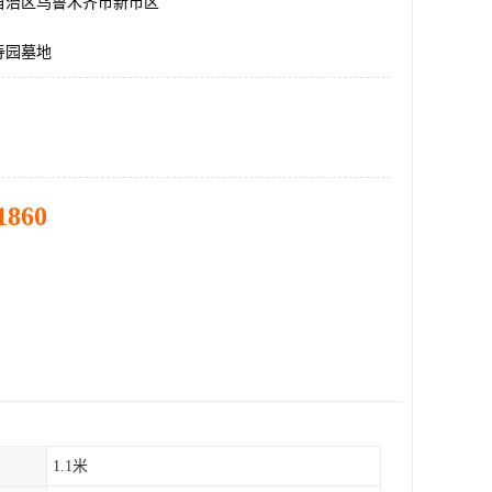
自治区乌鲁木齐市新市区
寿园墓地
1860
1.1米