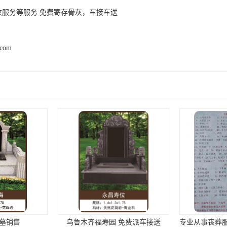
坟服务等服务 免费寄存骨灰，车接车送
.com
墓销售
乌鲁木齐福寿园 免费派车接送