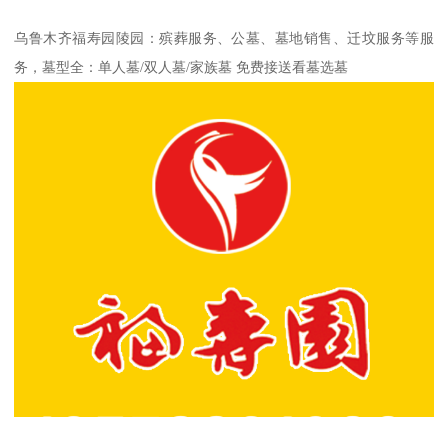
乌鲁木齐福寿园陵园：殡葬服务、公墓、墓地销售、迁坟服务等服
务，墓型全：单人墓/双人墓/家族墓 免费接送看墓选墓