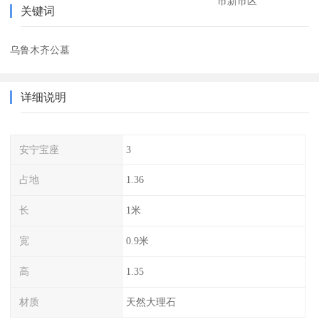
市新市区
关键词
乌鲁木齐公墓
详细说明
安宁宝座
3
占地
1.36
长
1米
宽
0.9米
高
1.35
材质
天然大理石