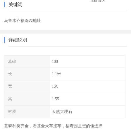
市新市区
关键词
乌鲁木齐福寿园地址
详细说明
墓碑
100
长
1.1米
宽
1米
高
1.55
材质
天然大理石
墓碑种类齐全，看墓全天车接车，福寿园是您的佳选择