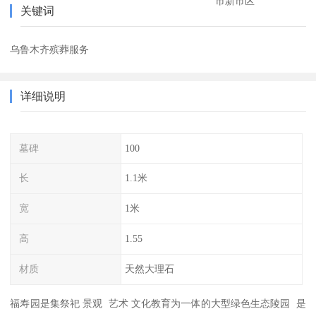
市新市区
关键词
乌鲁木齐殡葬服务
详细说明
墓碑
100
长
1.1米
宽
1米
高
1.55
材质
天然大理石
福寿园是集祭祀 景观 艺术 文化教育为一体的大型绿色生态陵园 是