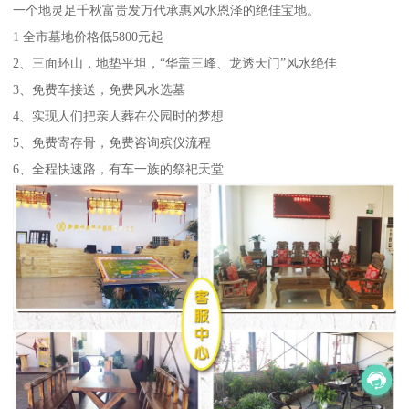
一个地灵足千秋富贵发万代承惠风水恩泽的绝佳宝地。
1 全市墓地价格低5800元起
2、三面环山，地垫平坦，“华盖三峰、龙透天门”风水绝佳
3、免费车接送，免费风水选墓
4、实现人们把亲人葬在公园时的梦想
5、免费寄存骨，免费咨询殡仪流程
6、全程快速路，有车一族的祭祀天堂