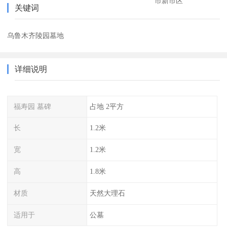
市新市区
关键词
乌鲁木齐陵园墓地
详细说明
福寿园 墓碑
占地 2平方
长
1.2米
宽
1.2米
高
1.8米
材质
天然大理石
适用于
公墓