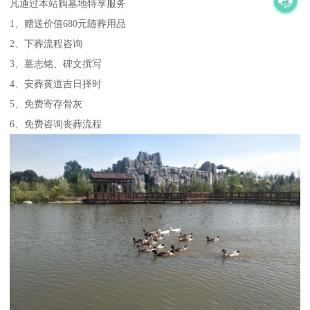
凡通过本站购墓地特享服务
1、赠送价值680元随葬用品
2、下葬流程咨询
3、墓志铭、碑文撰写
4、安葬黄道吉日择时
5、免费寄存骨灰
6、免费咨询丧葬流程