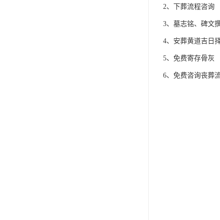
2、下葬流程咨询
3、墓志铭、碑文
4、安葬黄道吉日
5、免费寄存骨灰
6、免费咨询丧葬