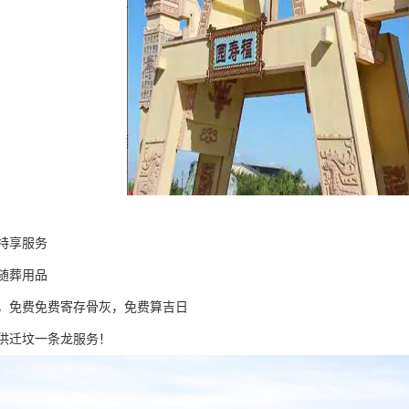
特享服务
元随葬用品
，免费免费寄存骨灰，免费算吉日
供迁坟一条龙服务！