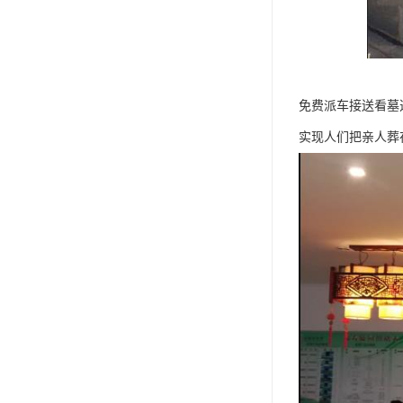
免费派车接送看墓
实现人们把亲人葬