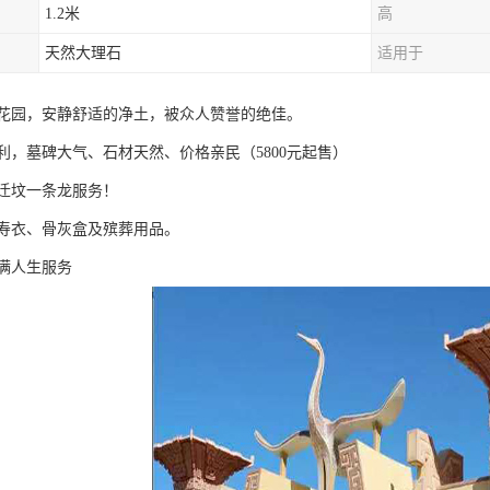
1.2米
高
天然大理石
适用于
花园，安静舒适的净土，被众人赞誉的绝佳。
利，墓碑大气、石材天然、价格亲民（5800元起售）
迁坟一条龙服务！
寿衣、骨灰盒及殡葬用品。
满人生服务