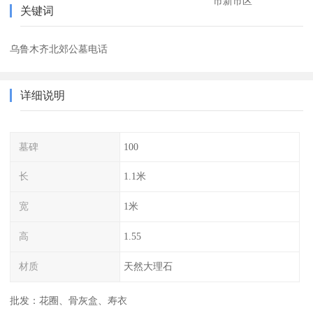
市新市区
关键词
乌鲁木齐北郊公墓电话
详细说明
墓碑
100
长
1.1米
宽
1米
高
1.55
材质
天然大理石
批发：花圈、骨灰盒、寿衣