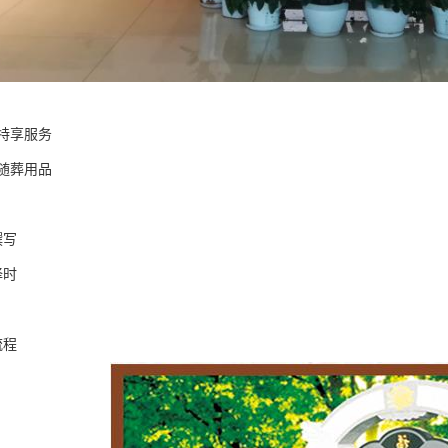
特享服务
元随葬用品
撰写
择时
流程