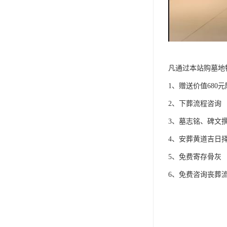
凡通过本站购墓地
1、赠送价值680
2、下葬流程咨询
3、墓志铭、碑文
4、安葬黄道吉日
5、免费寄存骨灰
6、免费咨询丧葬