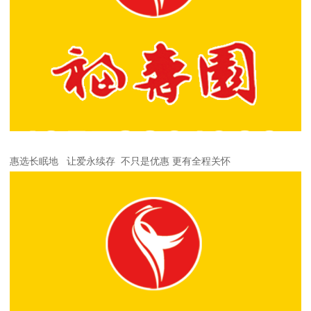
惠选长眠地 让爱永续存 不只是优惠 更有全程关怀