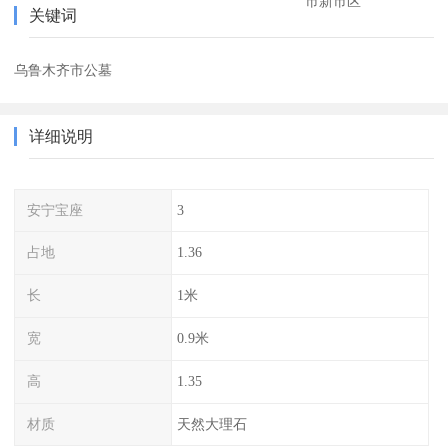
市新市区
关键词
乌鲁木齐市公墓
详细说明
安宁宝座
3
占地
1.36
长
1米
宽
0.9米
高
1.35
材质
天然大理石