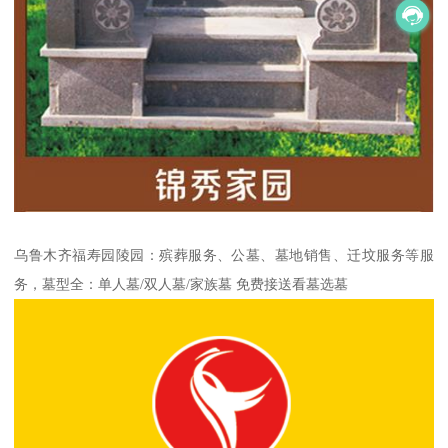
乌鲁木齐福寿园陵园：殡葬服务、公墓、墓地销售、迁坟服务等服
务，墓型全：单人墓/双人墓/家族墓 免费接送看墓选墓