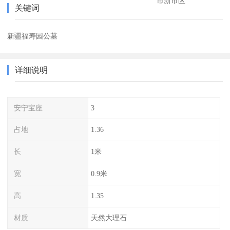
市新市区
关键词
新疆福寿园公墓
详细说明
安宁宝座
3
占地
1.36
长
1米
宽
0.9米
高
1.35
材质
天然大理石