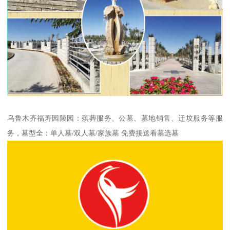
乌鲁木齐福寿园陵园：殡葬服务、公墓、墓地销售、迁坟服务等服
务，墓型全：单人墓/双人墓/家族墓 免费接送看墓选墓