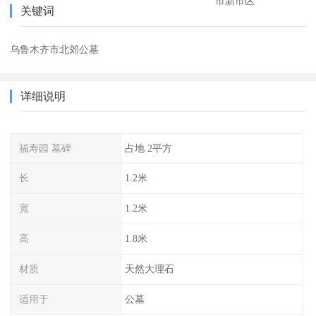
市新市区
关键词
乌鲁木齐市北郊公墓
详细说明
福寿园 墓碑
占地 2平方
长
1.2米
宽
1.2米
高
1.8米
材质
天然大理石
适用于
公墓