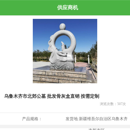
供应商机
乌鲁木齐市北郊公墓 批发骨灰盒直销 按需定制
浏览次数：
507
次
产品规格：
发货地:
新疆维吾尔自治区乌鲁木齐