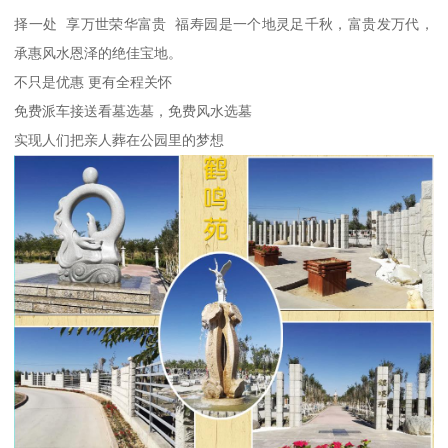
择一处 享万世荣华富贵 福寿园是一个地灵足千秋，富贵发万代，
承惠风水恩泽的绝佳宝地。
不只是优惠 更有全程关怀
免费派车接送看墓选墓，免费风水选墓
实现人们把亲人葬在公园里的梦想