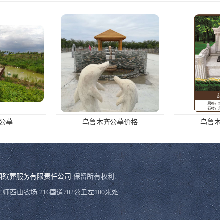
墓价格
乌鲁木齐公墓销售
乌鲁木齐福
园殡葬服务有限责任公司
保留所有权利.
西山农场 216国道702公里左100米处