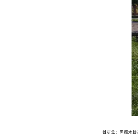
骨灰盒：黑檀木骨