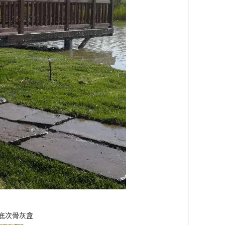
底次骨灰盒