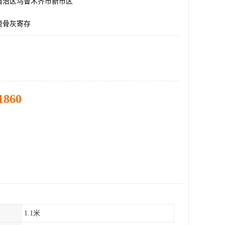
自治区乌鲁木齐市新市区
费骨灰寄存
1860
1.1米