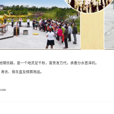
地理优越，是一个地灵足千秋，富贵发万代，承惠分水恩泽的。
 寿衣、骨灰盒及殡葬用品。
.com