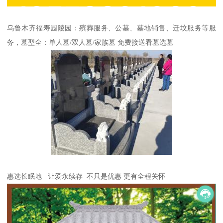
乌鲁木齐福寿园陵园：殡葬服务、公墓、墓地销售、迁坟服务等服
务，墓型全：单人墓/双人墓/家族墓 免费接送看墓选墓
惠选长眠地 让爱永续存 不只是优惠 更有全程关怀