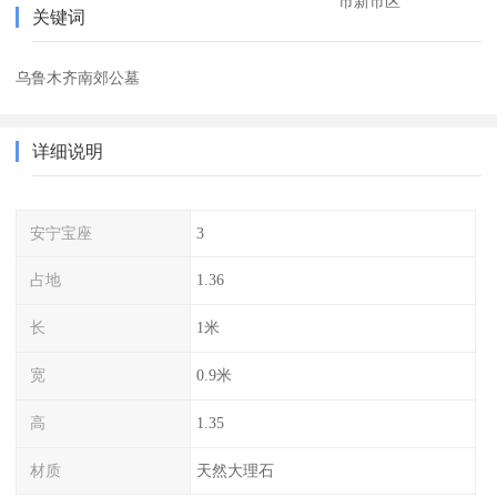
市新市区
关键词
乌鲁木齐南郊公墓
详细说明
安宁宝座
3
占地
1.36
长
1米
宽
0.9米
高
1.35
材质
天然大理石