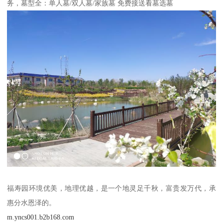
务，墓型全：单人墓/双人墓/家族墓 免费接送看墓选墓
福寿园环境优美，地理优越，是一个地灵足千秋，富贵发万代，承
惠分水恩泽的。
m.yncs001.b2b168.com