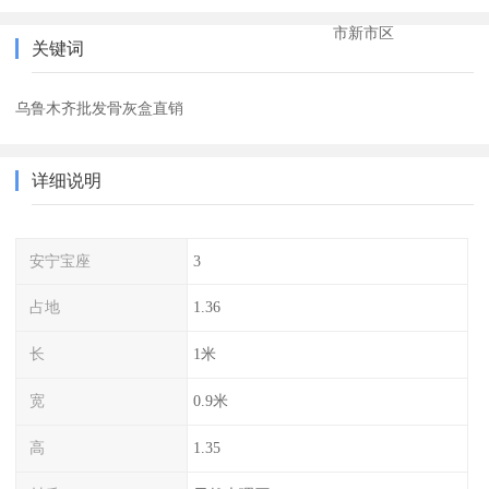
市新市区
关键词
乌鲁木齐批发骨灰盒直销
详细说明
安宁宝座
3
占地
1.36
长
1米
宽
0.9米
高
1.35