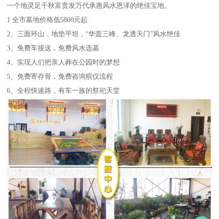
一个地灵足千秋富贵发万代承惠风水恩泽的绝佳宝地。
1 全市墓地价格低5800元起
2、三面环山，地垫平坦，“华盖三峰、龙透天门”风水绝佳
3、免费车接送，免费风水选墓
4、实现人们把亲人葬在公园时的梦想
5、免费寄存骨，免费咨询殡仪流程
6、全程快速路，有车一族的祭祀天堂