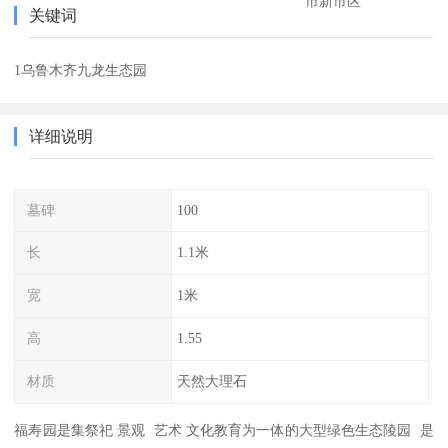
市新市区
关键词
1乌鲁木齐九龙生态园
详细说明
墓碑
100
长
1.1米
宽
1米
高
1.55
材质
天然大理石
福寿园是集祭祀 景观 艺术 文化教育为一体的大型绿色生态陵园 是