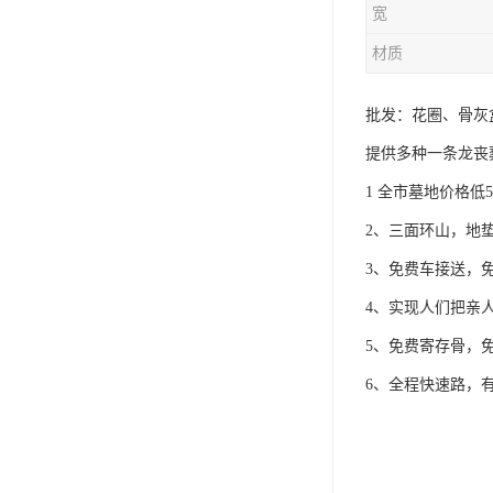
宽
材质
批发：花圈、骨灰
提供多种一条龙丧
1 全市墓地价格低5
2、三面环山，地
3、免费车接送，
4、实现人们把亲
5、免费寄存骨，
6、全程快速路，