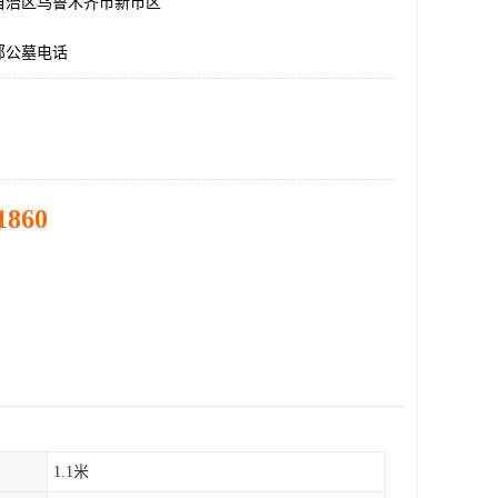
自治区乌鲁木齐市新市区
郊公墓电话
1860
1.1米