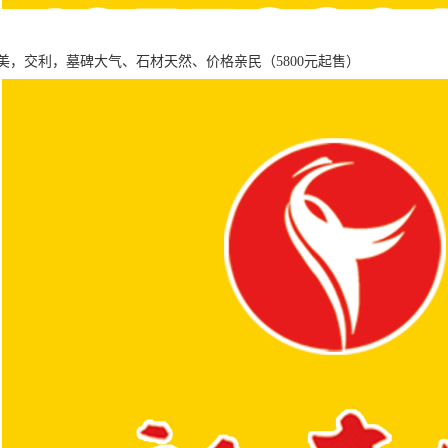
美，交利，墓碑大气、石材天然、价格亲民（5800元起售）