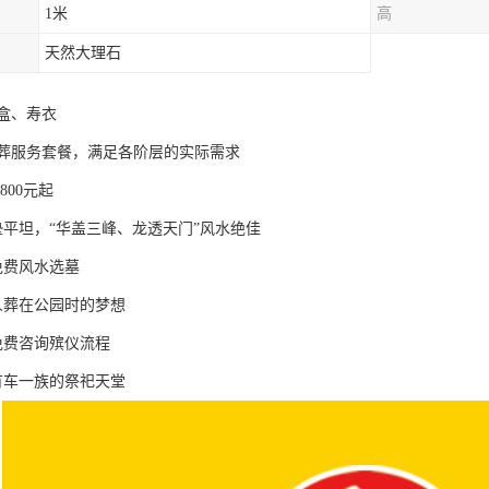
1米
高
天然大理石
盒、寿衣
葬服务套餐，满足各阶层的实际需求
800元起
垫平坦，“华盖三峰、龙透天门”风水绝佳
免费风水选墓
人葬在公园时的梦想
免费咨询殡仪流程
有车一族的祭祀天堂