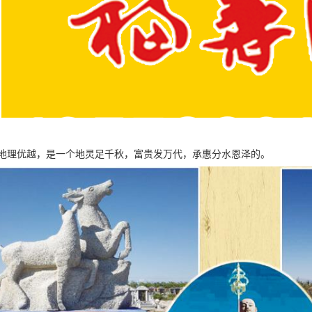
地理优越，是一个地灵足千秋，富贵发万代，承惠分水恩泽的。