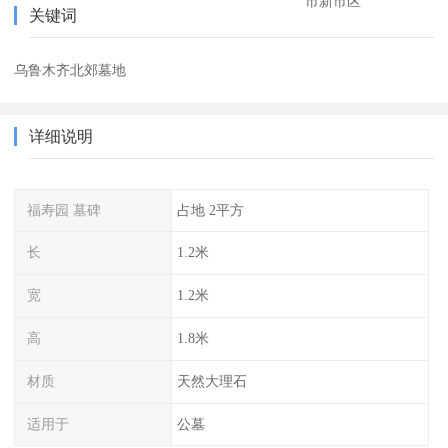
市新市区
关键词
乌鲁木齐北郊墓地
详细说明
福寿园 墓碑
占地 2平方
长
1.2米
宽
1.2米
高
1.8米
材质
天然大理石
适用于
公墓