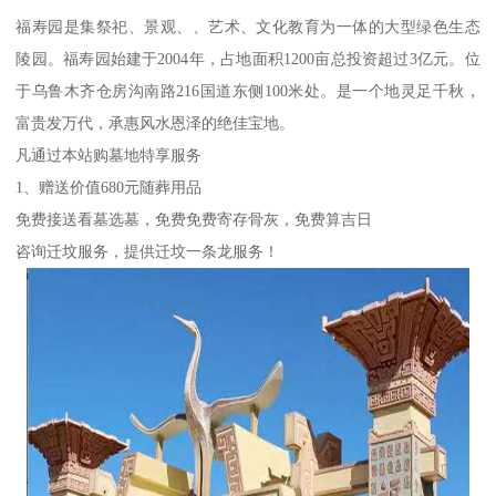
福寿园是集祭祀、景观、、艺术、文化教育为一体的大型绿色生态
陵园。福寿园始建于2004年，占地面积1200亩总投资超过3亿元。位
于乌鲁木齐仓房沟南路216国道东侧100米处。是一个地灵足千秋，
富贵发万代，承惠风水恩泽的绝佳宝地。
凡通过本站购墓地特享服务
1、赠送价值680元随葬用品
免费接送看墓选墓，免费免费寄存骨灰，免费算吉日
咨询迁坟服务，提供迁坟一条龙服务！