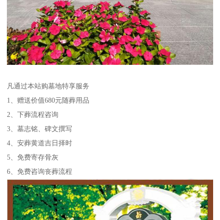
凡通过本站购墓地特享服务
1、赠送价值680元随葬用品
2、下葬流程咨询
3、墓志铭、碑文撰写
4、安葬黄道吉日择时
5、免费寄存骨灰
6、免费咨询丧葬流程