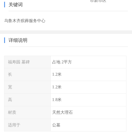
市新市区
关键词
乌鲁木齐殡葬服务中心
详细说明
福寿园 墓碑
占地 2平方
长
1.2米
宽
1.2米
高
1.8米
材质
天然大理石
适用于
公墓