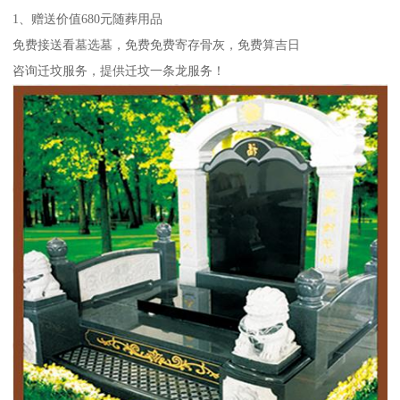
1、赠送价值680元随葬用品
免费接送看墓选墓，免费免费寄存骨灰，免费算吉日
咨询迁坟服务，提供迁坟一条龙服务！