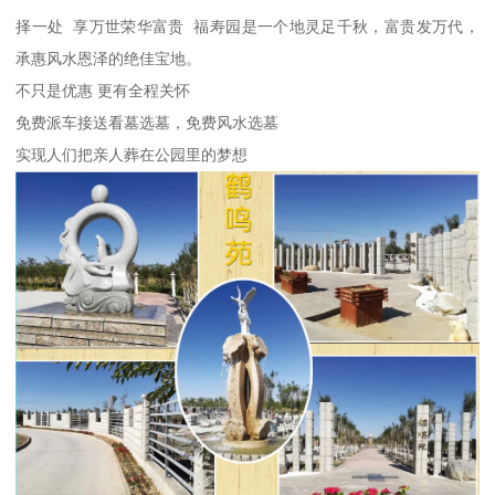
择一处 享万世荣华富贵 福寿园是一个地灵足千秋，富贵发万代，
承惠风水恩泽的绝佳宝地。
不只是优惠 更有全程关怀
免费派车接送看墓选墓，免费风水选墓
实现人们把亲人葬在公园里的梦想