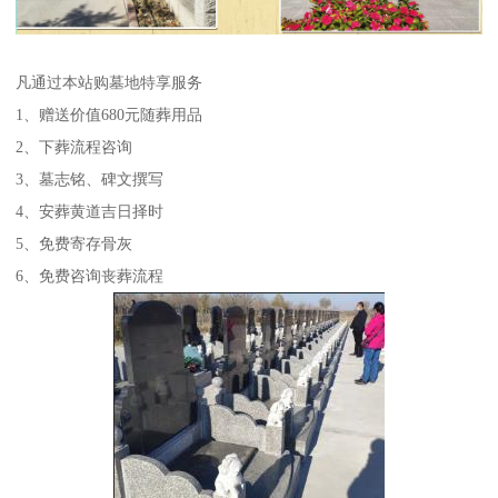
凡通过本站购墓地特享服务
1、赠送价值680元随葬用品
2、下葬流程咨询
3、墓志铭、碑文撰写
4、安葬黄道吉日择时
5、免费寄存骨灰
6、免费咨询丧葬流程