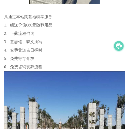
凡通过本站购墓地特享服务
1、赠送价值680元随葬用品
2、下葬流程咨询
3、墓志铭、碑文撰写
4、安葬黄道吉日择时
5、免费寄存骨灰
6、免费咨询丧葬流程