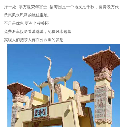
择一处 享万世荣华富贵 福寿园是一个地灵足千秋，富贵发万代，
承惠风水恩泽的绝佳宝地。
不只是优惠 更有全程关怀
免费派车接送看墓选墓，免费风水选墓
实现人们把亲人葬在公园里的梦想