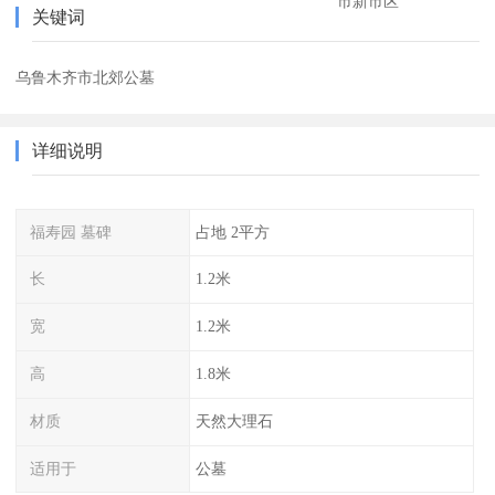
市新市区
关键词
乌鲁木齐市北郊公墓
详细说明
福寿园 墓碑
占地 2平方
长
1.2米
宽
1.2米
高
1.8米
材质
天然大理石
适用于
公墓