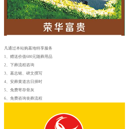
凡通过本站购墓地特享服务
1、赠送价值680元随葬用品
2、下葬流程咨询
3、墓志铭、碑文撰写
4、安葬黄道吉日择时
5、免费寄存骨灰
6、免费咨询丧葬流程