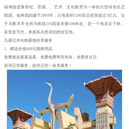
福寿园是集祭祀、景观、、艺术、文化教育为一体的大型绿色生态
陵园。福寿园始建于2004年，占地面积1200亩总投资超过3亿元。位
于乌鲁木齐仓房沟南路216国道东侧100米处。是一个地灵足千秋，
富贵发万代，承惠风水恩泽的绝佳宝地。
凡通过本站购墓地特享服务
1、赠送价值680元随葬用品
免费接送看墓选墓，免费免费寄存骨灰，免费算吉日
咨询迁坟服务，提供迁坟一条龙服务！