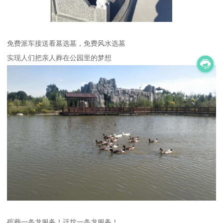
免费派车接送看墓选墓，免费风水选墓
实现人们把亲人葬在公园里的梦想
殡葬一条龙服务！迁坟一条龙服务！