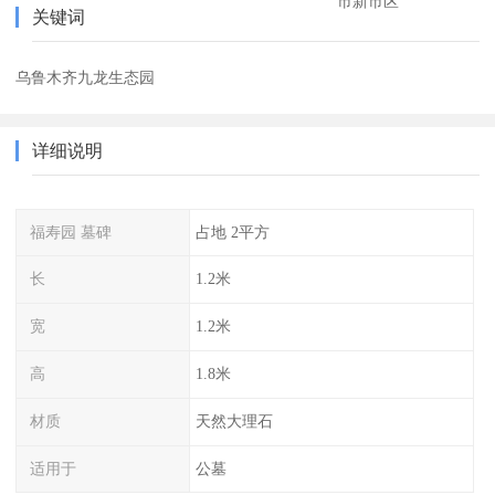
市新市区
关键词
乌鲁木齐九龙生态园
详细说明
福寿园 墓碑
占地 2平方
长
1.2米
宽
1.2米
高
1.8米
材质
天然大理石
适用于
公墓