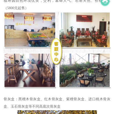
福寿园自然环境优美，交利，墓碑大气、石材天然、价格亲民
（5800元起售）
骨灰盒：黑檀木骨灰盒、红木骨灰盒、紫檀骨灰盒、进口桃木骨灰
盒、玉石骨灰盒等不同高底次骨灰盒