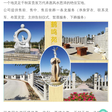
一个地灵足千秋富贵发万代承惠风水恩泽的绝佳宝地。
公司提供售前、售中、售后丧葬一条龙服务（净身穿衣、联系灵
车、布置灵堂、主持告别仪式、暂厝服务、下葬服务）