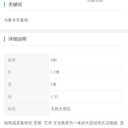
市新市区
关键词
乌鲁木齐墓地
详细说明
墓碑
100
长
1.1米
宽
1米
高
1.55
材质
天然大理石
福寿园是集祭祀 景观 艺术 文化教育为一体的大型绿色生态陵园 是