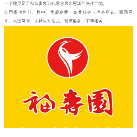
一个地灵足千秋富贵发万代承惠风水恩泽的绝佳宝地。
公司提供售前、售中、售后丧葬一条龙服务（净身穿衣、联系灵
车、布置灵堂、主持告别仪式、暂厝服务、下葬服务）