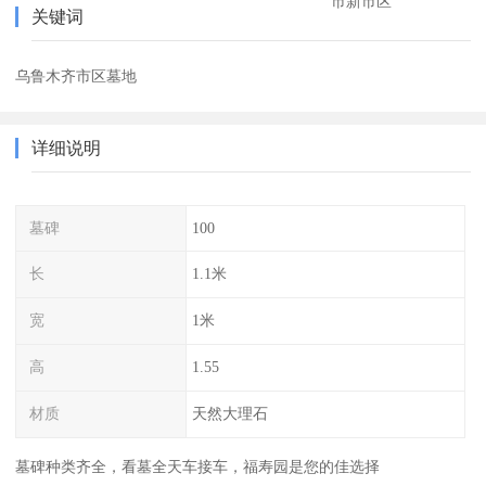
市新市区
关键词
乌鲁木齐市区墓地
详细说明
墓碑
100
长
1.1米
宽
1米
高
1.55
材质
天然大理石
墓碑种类齐全，看墓全天车接车，福寿园是您的佳选择