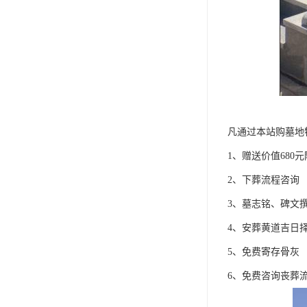
凡通过本站购墓地
1、赠送价值680
2、下葬流程咨询
3、墓志铭、碑文
4、安葬黄道吉日
5、免费寄存骨灰
6、免费咨询丧葬