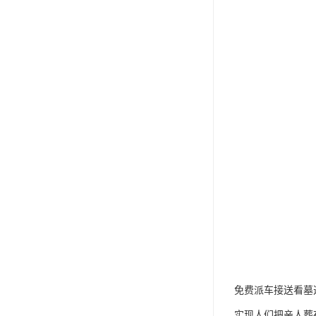
免费派车接送看墓
实现人们把亲人葬