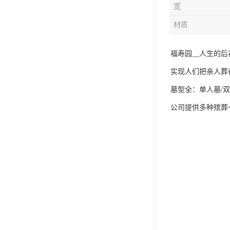
宽
材质
福寿园__人生的
实现人们把亲人葬
墓型全：单人墓/双
公司提供多种殡葬