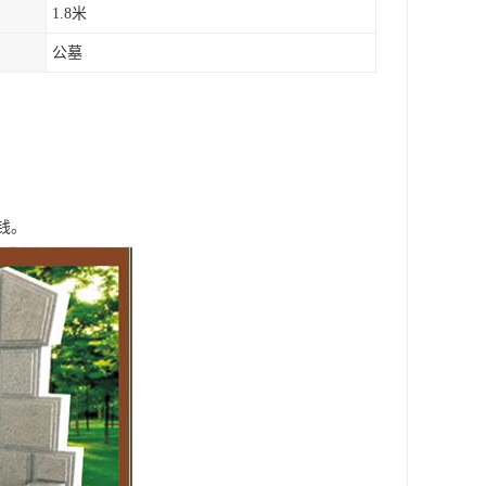
1.8米
公墓
钱。