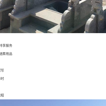
特享服务
元随葬用品
撰写
择时
流程