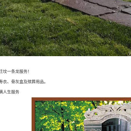
迁坟一条龙服务！
寿衣、骨灰盒及殡葬用品。
满人生服务