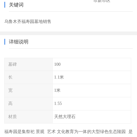
市新市区
关键词
乌鲁木齐福寿园墓地销售
详细说明
墓碑
100
长
1.1米
宽
1米
高
1.55
材质
天然大理石
福寿园是集祭祀 景观 艺术 文化教育为一体的大型绿色生态陵园 是