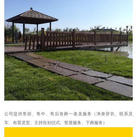
公司提供售前、售中、售后丧葬一条龙服务（净身穿衣、联系灵
车、布置灵堂、主持告别仪式、暂厝服务、下葬服务）