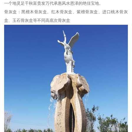
一个地灵足千秋富贵发万代承惠风水恩泽的绝佳宝地。
骨灰盒：黑檀木骨灰盒、红木骨灰盒、紫檀骨灰盒、进口桃木骨灰
盒、玉石骨灰盒等不同高底次骨灰盒