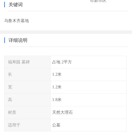
市新市区
关键词
乌鲁木齐墓地
详细说明
福寿园 墓碑
占地 2平方
长
1.2米
宽
1.2米
高
1.8米
材质
天然大理石
适用于
公墓