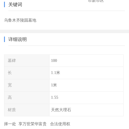
市新市区
关键词
乌鲁木齐陵园墓地
详细说明
墓碑
100
长
1.1米
宽
1米
高
1.55
材质
天然大理石
择一处 享万世荣华富贵 合法使用权