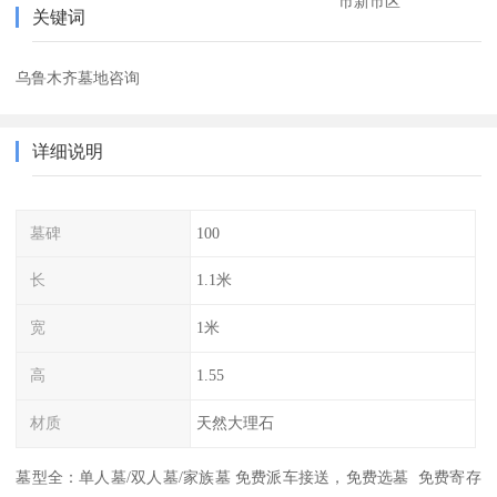
市新市区
关键词
乌鲁木齐墓地咨询
详细说明
墓碑
100
长
1.1米
宽
1米
高
1.55
材质
天然大理石
墓型全：单人墓/双人墓/家族墓 免费派车接送，免费选墓 免费寄存