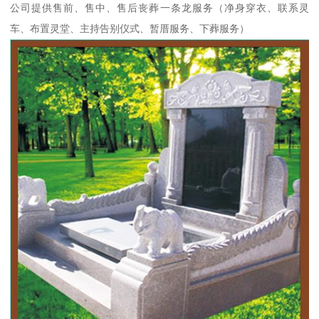
公司提供售前、售中、售后丧葬一条龙服务（净身穿衣、联系灵
车、布置灵堂、主持告别仪式、暂厝服务、下葬服务）