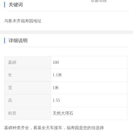
市新市区
关键词
乌鲁木齐福寿园地址
详细说明
墓碑
100
长
1.1米
宽
1米
高
1.55
材质
天然大理石
墓碑种类齐全，看墓全天车接车，福寿园是您的佳选择