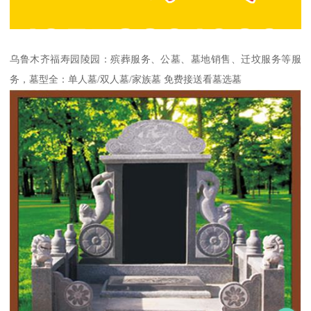
乌鲁木齐福寿园陵园：殡葬服务、公墓、墓地销售、迁坟服务等服
务，墓型全：单人墓/双人墓/家族墓 免费接送看墓选墓