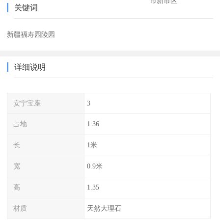
市新市区
关键词
新疆福寿园陵园
详细说明
安宁宝座
3
占地
1.36
长
1米
宽
0.9米
高
1.35
材质
天然大理石