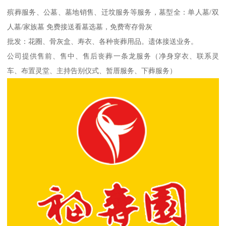
殡葬服务、公墓、墓地销售、迁坟服务等服务，墓型全：单人墓/双
人墓/家族墓 免费接送看墓选墓，免费寄存骨灰
批发：花圈、骨灰盒、寿衣、各种丧葬用品。遗体接送业务。
公司提供售前、售中、售后丧葬一条龙服务（净身穿衣、联系灵
车、布置灵堂、主持告别仪式、暂厝服务、下葬服务）