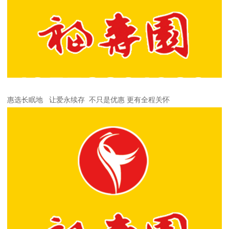
惠选长眠地 让爱永续存 不只是优惠 更有全程关怀