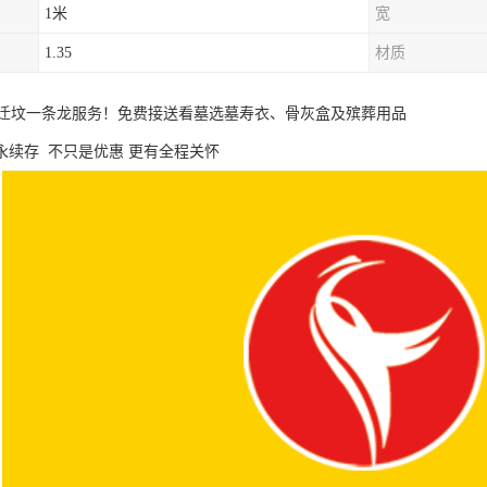
1米
宽
1.35
材质
迁坟一条龙服务！免费接送看墓选墓寿衣、骨灰盒及殡葬用品
永续存 不只是优惠 更有全程关怀