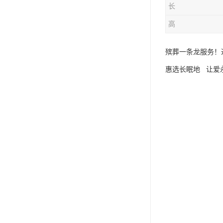
长
高
殡葬一条龙服务！
惠选长眠地 让爱