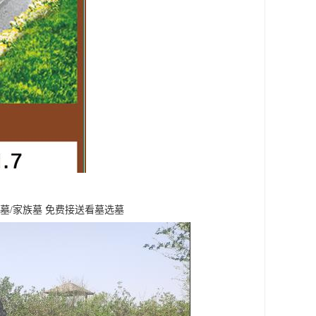
墓/家族墓 免费接送看墓选墓