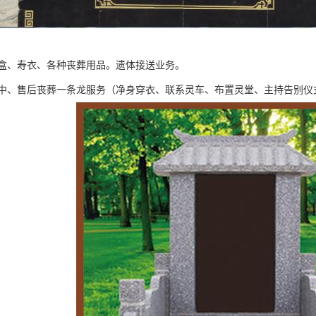
盒、寿衣、各种丧葬用品。遗体接送业务。
中、售后丧葬一条龙服务（净身穿衣、联系灵车、布置灵堂、主持告别仪