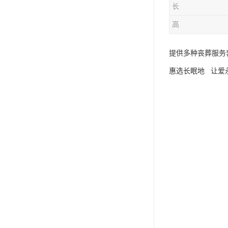
长
高
提供多种丧葬服务
惠选长眠地 让爱