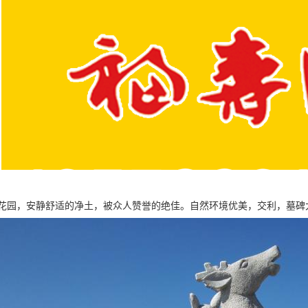
花园，安静舒适的净土，被众人赞誉的绝佳。自然环境优美，交利，墓碑大