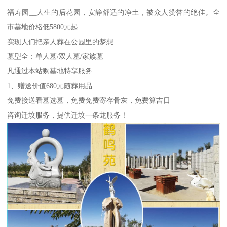
福寿园__人生的后花园，安静舒适的净土，被众人赞誉的绝佳。全
市墓地价格低5800元起
实现人们把亲人葬在公园里的梦想
墓型全：单人墓/双人墓/家族墓
凡通过本站购墓地特享服务
1、赠送价值680元随葬用品
免费接送看墓选墓，免费免费寄存骨灰，免费算吉日
咨询迁坟服务，提供迁坟一条龙服务！