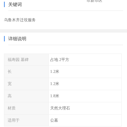
市新市区
关键词
乌鲁木齐迁坟服务
详细说明
福寿园 墓碑
占地 2平方
长
1.2米
宽
1.2米
高
1.8米
材质
天然大理石
适用于
公墓