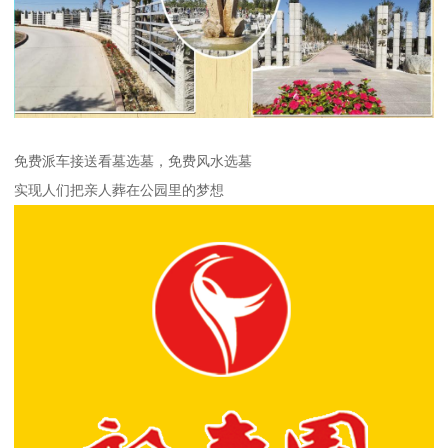
免费派车接送看墓选墓，免费风水选墓
实现人们把亲人葬在公园里的梦想