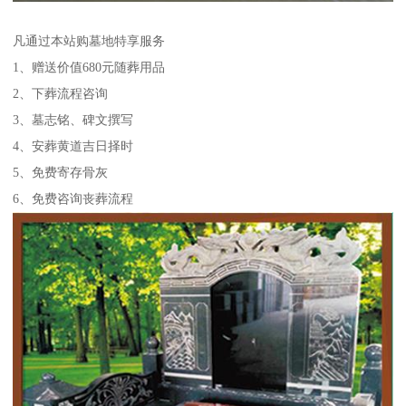
凡通过本站购墓地特享服务
1、赠送价值680元随葬用品
2、下葬流程咨询
3、墓志铭、碑文撰写
4、安葬黄道吉日择时
5、免费寄存骨灰
6、免费咨询丧葬流程