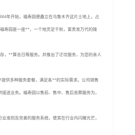
004年开始，福寿园便矗立在乌鲁木齐这片土地上，占
美。福寿园是一座**，一个地灵足千秋，富贵发万代的陵
寄存，**算吉日等服务。并推出了迁坟服务，为您的亲人
户提供多种服务套餐，满足各**的实际需求。公司销售
供接送业务。福寿园以售前、售中、售后丧葬服务为，
行业准则及完善的服务系统，使其在行业内闪耀光芒，